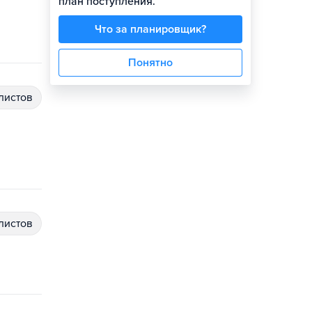
план поступления.
Что за планировщик?
Понятно
алистов
алистов