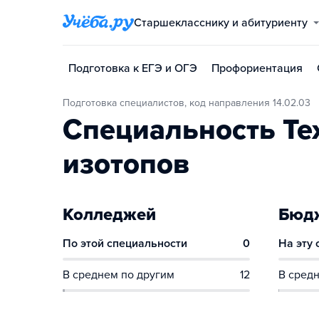
Старшекласснику и абитуриенту
Подготовка к ЕГЭ и ОГЭ
Профориентация
Подготовка специалистов, код направления 14.02.03
Специальность Те
изотопов
Колледжей
Бюдж
По этой специальности
0
На эту
В среднем по другим
12
В средн