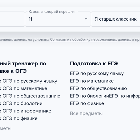
Класс, в который перешли
11
Я старшеклассник
нальных данных на условиях
Согласия на обработку персональных данных
и пр
тный тренажер по
Подготовка к ЕГЭ
вке к ОГЭ
ЕГЭ по русскому языку
р
ОГЭ по русскому языку
ЕГЭ по математике
р
ОГЭ по математике
ЕГЭ по обществознанию
р
ОГЭ по обществознанию
ЕГЭ по биологии
ЕГЭ по инфо
р
ОГЭ по биологии
ЕГЭ по физике
р
ОГЭ по информатике
Все предметы
р
ОГЭ по физике
дметы