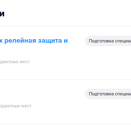
и
их релейная защита и
подготовка специ
джетных мест
подготовка специ
юджетных мест