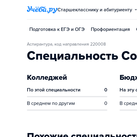
Старшекласснику и абитуриенту
Подготовка к ЕГЭ и ОГЭ
Профориентация
Аспирантура, код направления 220008
Специальность Со
Колледжей
Бюдж
По этой специальности
0
На эту
В среднем по другим
0
В средн
Похожие специальност