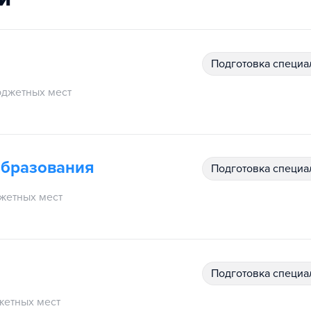
подготовка специ
джетных мест
образования
подготовка специ
жетных мест
подготовка специ
етных мест