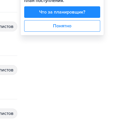
план поступления.
Что за планировщик?
Понятно
алистов
алистов
алистов