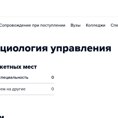
Сопровождение при поступлении
Вузы
Колледжи
Спе
циология управления
етных мест
 специальность
0
ем на другие
0
и