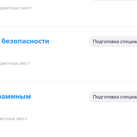
джетных мест
 безопасности
подготовка специ
джетных мест
граммным
подготовка специ
жетных мест