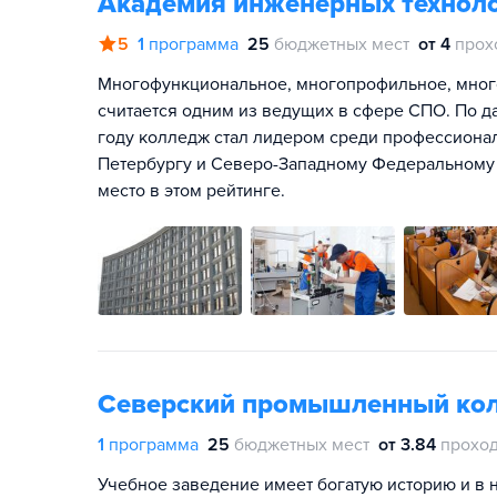
Академия инженерных техноло
5
1
программа
25
бюджетных мест
от 4
прох
Многофункциональное, многопрофильное, много
считается одним из ведущих в сфере СПО. По д
году колледж стал лидером среди профессиона
Петербургу и Северо-Западному Федеральному о
место в этом рейтинге.
Северский промышленный ко
1
программа
25
бюджетных мест
от 3.84
проход
Учебное заведение имеет богатую историю и в