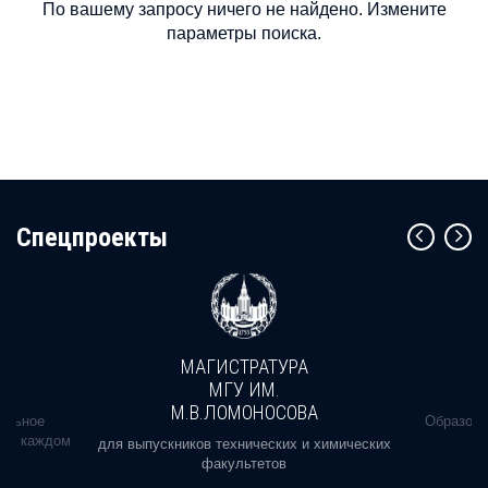
По вашему запросу ничего не найдено. Измените
параметры поиска.
Cпецпроекты
МАГИСТРАТУРА
МГУ ИМ.
М.В.ЛОМОНОСОВА
альное
Образова
ь в каждом
для выпускников технических и химических
факультетов