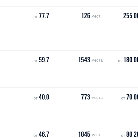
77.7
126
255 0
мест
от
59.7
1543
180 0
места
от
от
40.0
773
70 0
места
от
от
46.7
1845
80 2
мест
от
от