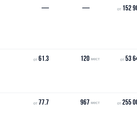
—
—
152 9
от
61.3
120
53 6
мест
от
от
77.7
967
255 0
мест
от
от