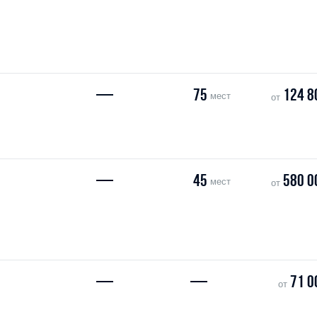
—
75
124 8
мест
от
—
45
580 0
мест
от
—
—
71 0
от