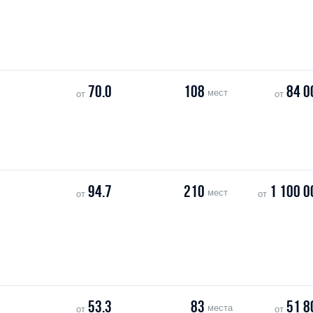
70.0
108
84 0
мест
от
от
94.7
210
1 100 0
мест
от
от
53.3
83
51 8
места
от
от