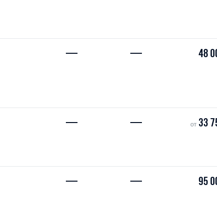
—
—
48 0
—
—
33 7
от
—
—
95 0