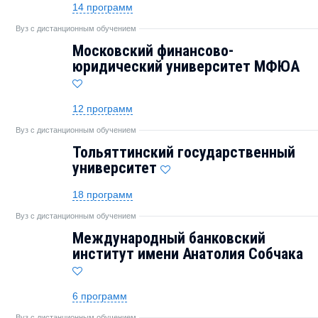
14 программ
Вуз с дистанционным обучением
Московский финансово-
юридический университет МФЮА
12 программ
Вуз с дистанционным обучением
Тольяттинский государственный
университет
18 программ
Вуз с дистанционным обучением
Международный банковский
институт имени Анатолия Собчака
6 программ
Вуз с дистанционным обучением