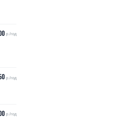
00
р./год
50
р./год
00
р./год