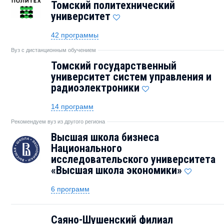
Томский политехнический
университет
42 программы
Вуз с дистанционным обучением
Томский государственный
университет систем управления и
радиоэлектроники
14 программ
Рекомендуем вуз из другого региона
Высшая школа бизнеса
Национального
исследовательского университета
«Высшая школа экономики»
6 программ
Саяно-Шушенский филиал