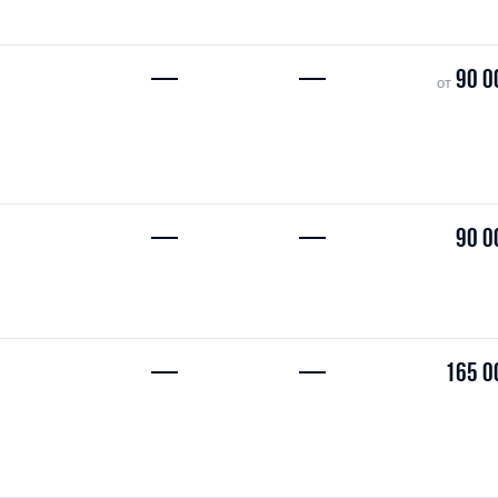
—
—
90 0
от
—
—
90 0
—
—
165 0