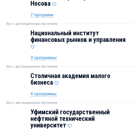
Носова
7 программ
Вуз с дистанционным обучением
Национальный институт
финансовых рынков и управления
3 программы
Вуз с дистанционным обучением
Столичная академия малого
бизнеса
4 программы
Вуз с дистанционным обучением
Уфимский государственный
нефтяной технический
университет