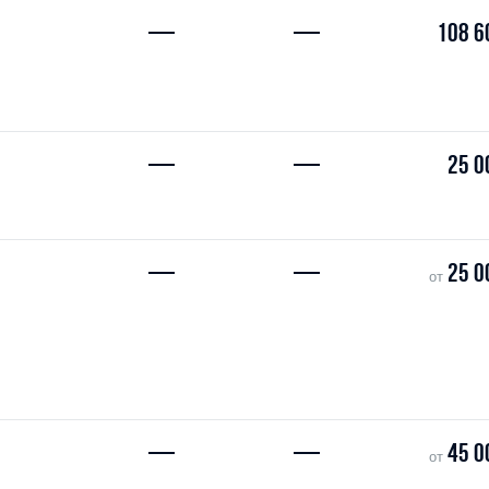
—
—
108 6
—
—
25 0
—
—
25 0
от
—
—
45 0
от