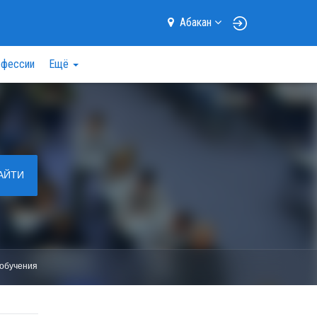
Абакан
фессии
Ещё
АЙТИ
обучения