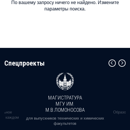
По вашему запросу ничего не найдено. Измените
параметры поиска.
Cпецпроекты
МАГИСТРАТУРА
МГУ ИМ.
М.В.ЛОМОНОСОВА
альное
Образова
ь в каждом
для выпускников технических и химических
факультетов