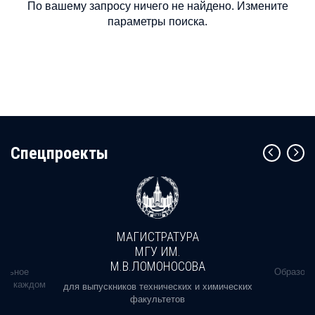
По вашему запросу ничего не найдено. Измените
параметры поиска.
Cпецпроекты
МАГИСТРАТУРА
МГУ ИМ.
М.В.ЛОМОНОСОВА
альное
Образова
ь в каждом
для выпускников технических и химических
факультетов