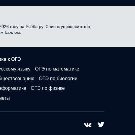
026 году на Учёба.ру. Список университетов,
ым баллом.
ка к ОГЭ
усскому языку
ОГЭ по математике
бществознанию
ОГЭ по биологии
нформатике
ОГЭ по физике
меты