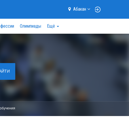
Абакан
фессии
Олимпиады
Ещё
АЙТИ
обучения