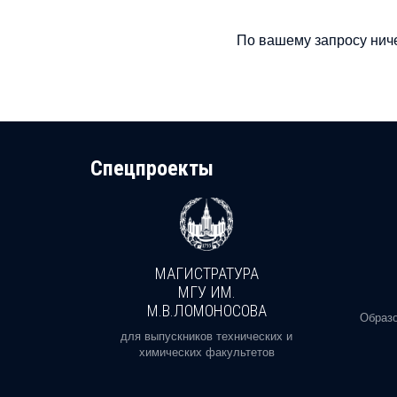
По вашему запросу ниче
Cпецпроекты
МАГИСТРАТУРА
И
МГУ ИМ.
М.В.ЛОМОНОСОВА
, реальное
Образо
орая есть
для выпускников технических и
химических факультетов