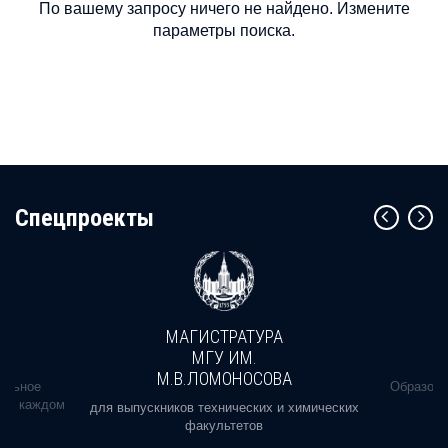
По вашему запросу ничего не найдено. Измените
параметры поиска.
Cпецпроекты
МАГИСТРАТУРА
МГУ ИМ.
М.В.ЛОМОНОСОВА
альное
Образова
ь в каждом
для выпускников технических и химических
факультетов