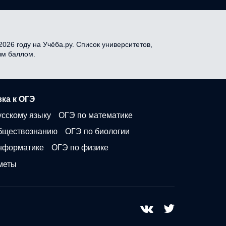
026 году на Учёба.ру. Список университетов,
ым баллом.
ка к ОГЭ
усскому языку
ОГЭ по математике
бществознанию
ОГЭ по биологии
нформатике
ОГЭ по физике
меты