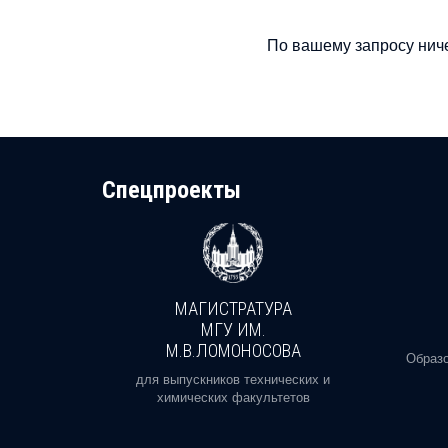
По вашему запросу ниче
Cпецпроекты
МАГИСТРАТУРА
И
МГУ ИМ.
М.В.ЛОМОНОСОВА
, реальное
Образо
орая есть
для выпускников технических и
химических факультетов