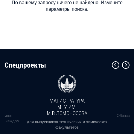
По вашему запросу ничего не найдено. Измените
параметры поиска.
Cпецпроекты
МАГИСТРАТУРА
МГУ ИМ.
М.В.ЛОМОНОСОВА
альное
Образова
ь в каждом
для выпускников технических и химических
факультетов