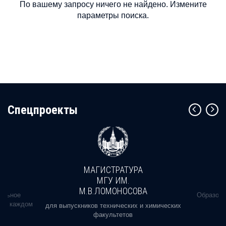
По вашему запросу ничего не найдено. Измените
параметры поиска.
Cпецпроекты
МАГИСТРАТУРА
МГУ ИМ.
М.В.ЛОМОНОСОВА
альное
Образова
ь в каждом
для выпускников технических и химических
факультетов