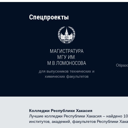
Cпецпроекты
МАГИСТРАТУРА
И
МГУ ИМ.
М.В.ЛОМОНОСОВА
, реальное
Образо
орая есть
для выпускников технических и
химических факультетов
Колледжи Республики Хакасия
Лучшие колледжи Республики Хакасия – найдено 10 
институтов, академий, факультетов Республики Хак