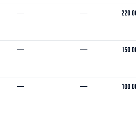
—
—
220 0
—
—
150 0
—
—
100 0