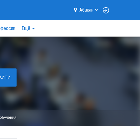
Абакан
фессии
Ещё
АЙТИ
обучения