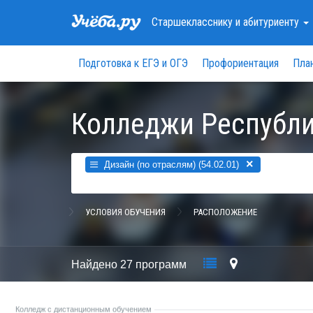
Старшекласснику
и абитуриенту
Подготовка к ЕГЭ и ОГЭ
Профориентация
Пла
Колледжи Республи
×
Дизайн (по отраслям) (54.02.01)
УСЛОВИЯ ОБУЧЕНИЯ
РАСПОЛОЖЕНИЕ
Найдено
27 программ
Колледж с дистанционным обучением