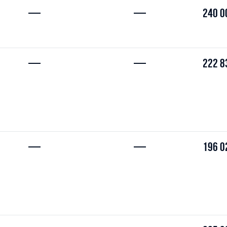
—
—
240 0
—
—
222 8
—
—
196 0