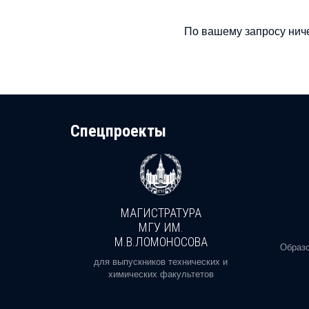
По вашему запросу ниче
Cпецпроекты
МАГИСТРАТУРА
И
МГУ ИМ.
М.В.ЛОМОНОСОВА
, реальное
Образо
орая есть
для выпускников технических и
химических факультетов