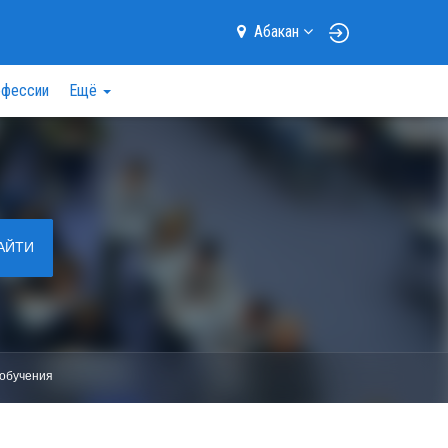
Абакан
фессии
Ещё
АЙТИ
обучения