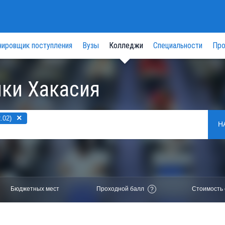
нировщик поступления
Вузы
Колледжи
Специальности
Про
ки Хакасия
×
.02)
Н
Бюджетных мест
Проходной балл
Стоимость 
?