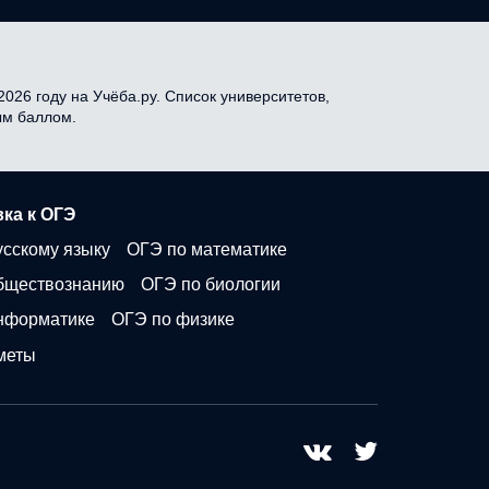
026 году на Учёба.ру. Список университетов,
ым баллом.
ка к ОГЭ
усскому языку
ОГЭ по математике
бществознанию
ОГЭ по биологии
нформатике
ОГЭ по физике
меты