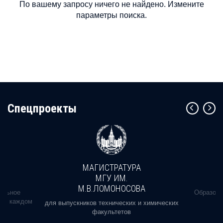
По вашему запросу ничего не найдено. Измените
параметры поиска.
Cпецпроекты
МАГИСТРАТУРА
МГУ ИМ.
М.В.ЛОМОНОСОВА
альное
Образова
ь в каждом
для выпускников технических и химических
факультетов