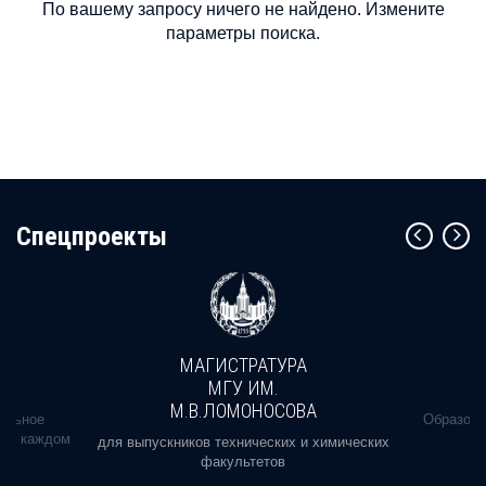
По вашему запросу ничего не найдено. Измените
параметры поиска.
Cпецпроекты
МАГИСТРАТУРА
МГУ ИМ.
М.В.ЛОМОНОСОВА
альное
Образова
ь в каждом
для выпускников технических и химических
факультетов