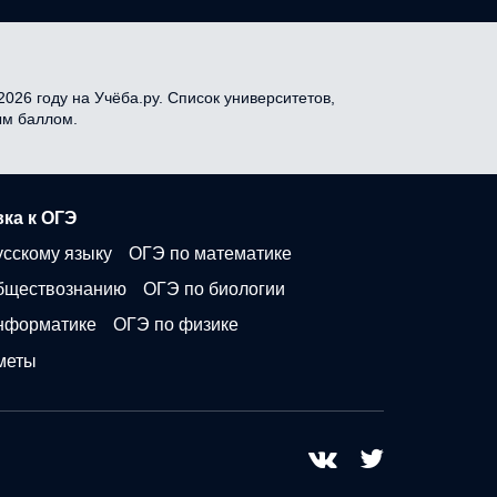
026 году на Учёба.ру. Список университетов,
ым баллом.
ка к ОГЭ
усскому языку
ОГЭ по математике
бществознанию
ОГЭ по биологии
нформатике
ОГЭ по физике
меты