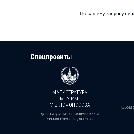
По вашему запросу ниче
Cпецпроекты
МАГИСТРАТУРА
И
МГУ ИМ.
М.В.ЛОМОНОСОВА
, реальное
Образо
орая есть
для выпускников технических и
химических факультетов