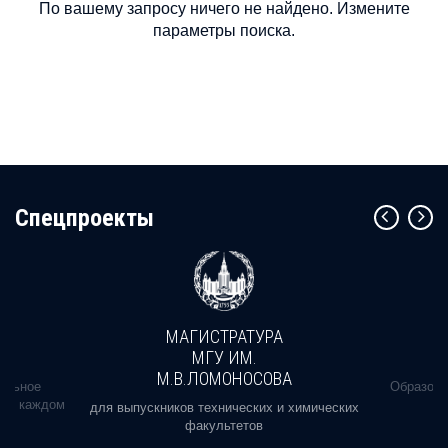
По вашему запросу ничего не найдено. Измените
параметры поиска.
Cпецпроекты
МАГИСТРАТУРА
МГУ ИМ.
М.В.ЛОМОНОСОВА
альное
Образова
ь в каждом
для выпускников технических и химических
факультетов