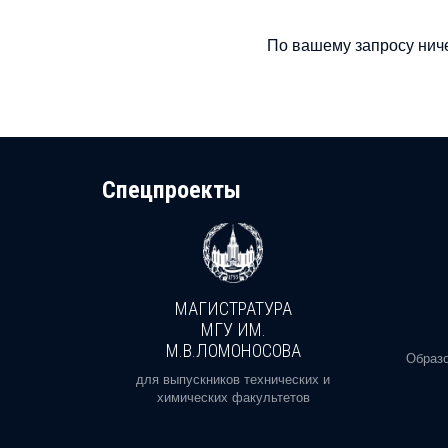
По вашему запросу ниче
Cпецпроекты
МАГИСТРАТУРА
И
МГУ ИМ.
М.В.ЛОМОНОСОВА
, реальное
Образо
орая есть
для выпускников технических и
химических факультетов