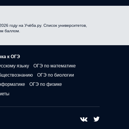
026 году на Учёба.ру. Список университетов,
ым баллом.
ка к ОГЭ
усскому языку
ОГЭ по математике
бществознанию
ОГЭ по биологии
нформатике
ОГЭ по физике
меты