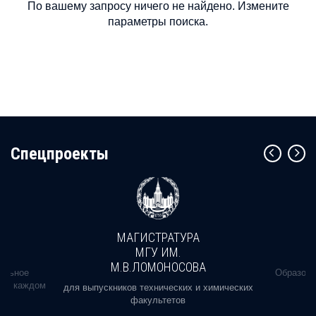
По вашему запросу ничего не найдено. Измените
параметры поиска.
Cпецпроекты
МАГИСТРАТУРА
МГУ ИМ.
М.В.ЛОМОНОСОВА
альное
Образова
ь в каждом
для выпускников технических и химических
факультетов