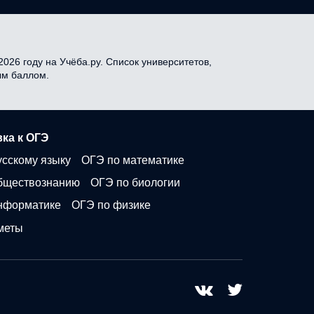
026 году на Учёба.ру. Список университетов,
ым баллом.
ка к ОГЭ
усскому языку
ОГЭ по математике
бществознанию
ОГЭ по биологии
нформатике
ОГЭ по физике
меты