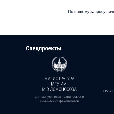
По вашему запросу ниче
Cпецпроекты
МАГИСТРАТУРА
И
МГУ ИМ.
М.В.ЛОМОНОСОВА
, реальное
Образо
орая есть
для выпускников технических и
химических факультетов