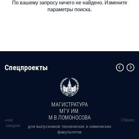
По вашему запросу ничего не найдено. Измените
параметры поиска.
Cпецпроекты
МАГИСТРАТУРА
МГУ ИМ.
М.В.ЛОМОНОСОВА
альное
Образова
ь в каждом
для выпускников технических и химических
факультетов