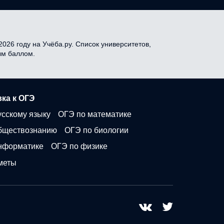
026 году на Учёба.ру. Список университетов,
ым баллом.
ка к ОГЭ
усскому языку
ОГЭ по математике
бществознанию
ОГЭ по биологии
нформатике
ОГЭ по физике
меты