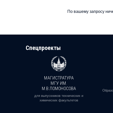
По вашему запросу ниче
Cпецпроекты
МАГИСТРАТУРА
И
МГУ ИМ.
М.В.ЛОМОНОСОВА
, реальное
Образо
орая есть
для выпускников технических и
химических факультетов