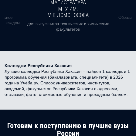
МАГИСТРАТУРА
МГУ ИМ.
М.В.ЛОМОНОСОВА
альное
Образова
ь в каждом
для выпускников технических и химических
факультетов
Колледжи Республики Хакасия
Лучшие колледжи Республики Хакасия – найден 1 колледж и 1
программа обучения (бакалавриата, специалитета) в 2026
году на Учёба.ру. Список университетов, институтов,
академий, факультетов Республики Хакасия с адресами,
отзывами, фото, стоимостью обучения и проходным баллом.
Готовим к поступлению в лучшие вузы
России