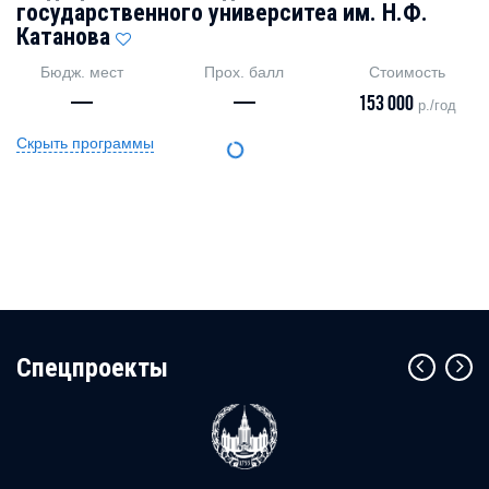
государственного университеа им. Н.Ф.
Катанова
Бюдж. мест
Прох. балл
Стоимость
—
—
153 000
р./год
Скрыть программы
Cпецпроекты