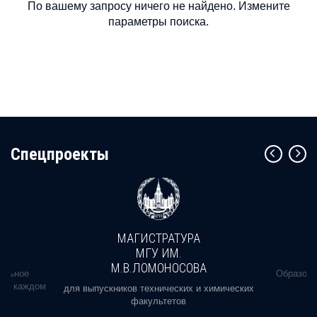
По вашему запросу ничего не найдено. Измените
параметры поиска.
Cпецпроекты
МАГИСТРАТУРА
МГУ ИМ.
М.В.ЛОМОНОСОВА
альное
Образова
ь в каждом
для выпускников технических и химических
факультетов