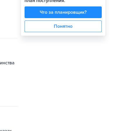
план поступления.
Что за планировщик?
Понятно
оинства