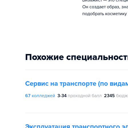
Визажист — это специ
Он создает образ, зн
подобрать косметику 
Похожие специальност
Сервис на транспорте (по вида
67
колледжей
3-34
проходной балл
2345
бюдж
Эксплуатация транспортного э