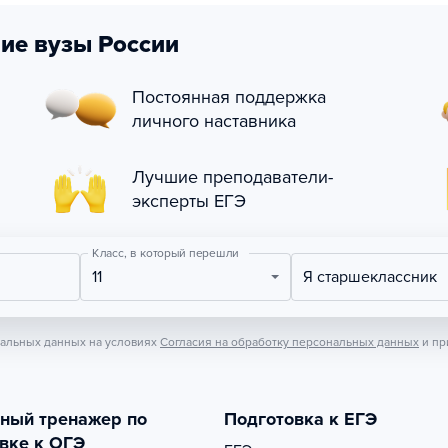
ие вузы России
Постоянная поддержка
личного наставника
Лучшие преподаватели-
эксперты ЕГЭ
Класс, в который перешли
11
Я старшеклассник
нальных данных на условиях
Согласия на обработку персональных данных
и пр
тный тренажер по
Подготовка к ЕГЭ
вке к ОГЭ