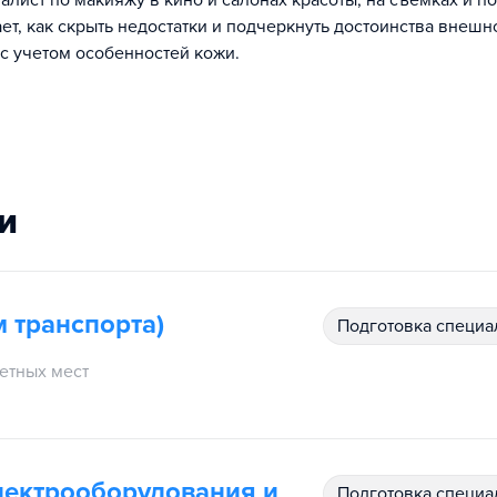
алист по макияжу в кино и салонах красоты, на съемках и по
ает, как скрыть недостатки и подчеркнуть достоинства внешн
с учетом особенностей кожи.
и
м транспорта)
подготовка специ
етных мест
лектрооборудования и
подготовка специ