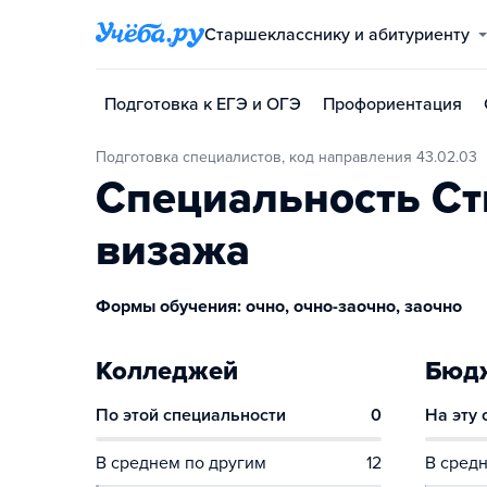
Старшекласснику и абитуриенту
Подготовка к ЕГЭ и ОГЭ
Профориентация
Подготовка специалистов, код направления 43.02.03
Специальность Ст
визажа
Формы обучения: очно, очно-заочно, заочно
Колледжей
Бюдж
По этой специальности
0
На эту
В среднем по другим
12
В средн