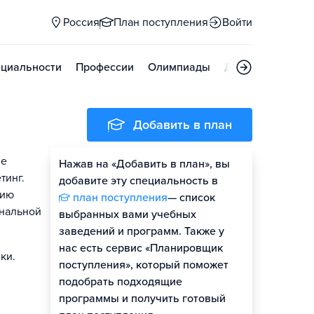
Россия
План поступления
Войти
циальности
Профессии
Олимпиады
Дни открытых д
Добавить в план
ие
Нажав на «Добавить в план», вы
тинг.
добавите эту специальность в
цию
план поступления
— список
ональной
выбранных вами учебных
заведений и программ. Также у
нас есть сервис «Планировщик
ки.
поступления», который поможет
подобрать подходящие
программы и получить готовый