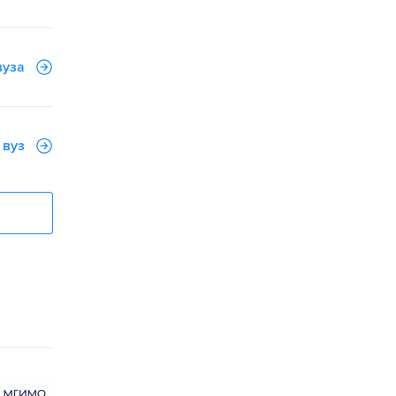
вуза
 вуз