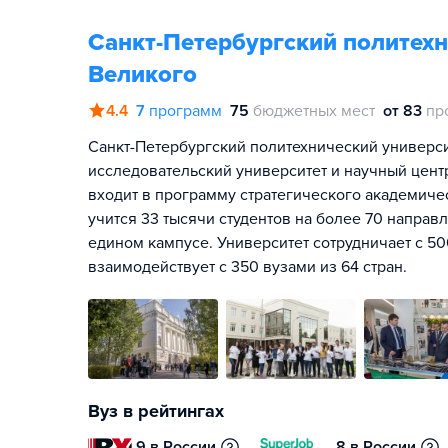
Санкт-Петербургский политехн
Великого
4.4
7
программ
75
бюджетных мест
от 83
пр
Санкт-Петербургский политехнический универси
исследовательский университет и научный цен
входит в программу стратегического академиче
учится 33 тысячи студентов на более 70 направ
едином кампусе. Университет сотрудничает с 5
взаимодействует с 350 вузами из 64 стран.
Вуз в рейтингах
9 в России
8 в России