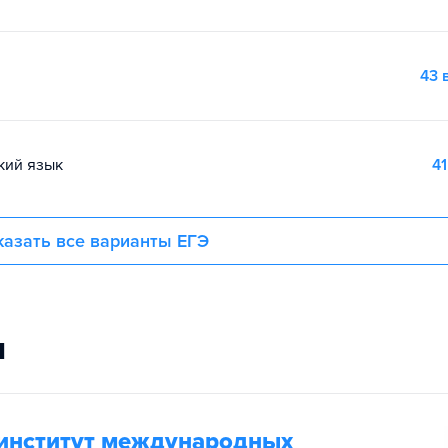
43 
ский язык
41
азать все варианты ЕГЭ
и
институт международных