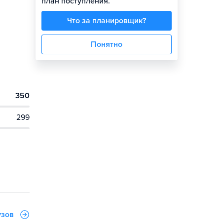
план поступления.
Что за планировщик?
Понятно
350
299
узов