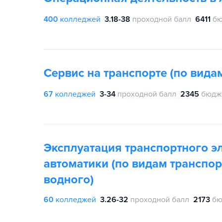
400
колледжей
3.18-38
проходной балл
6411
бю
Сервис на транспорте (по вида
67
колледжей
3-34
проходной балл
2345
бюдж
Эксплуатация транспортного э
автоматики (по видам транспор
водного)
60
колледжей
3.26-32
проходной балл
2173
бю