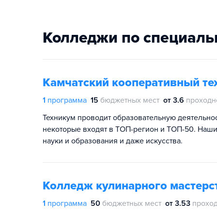
Колледжи по специаль
Камчатский кооперативный те
1
программа
15
бюджетных мест
от 3.6
проходн
Техникум проводит образовательную деятельнос
некоторые входят в ТОП-регион и ТОП-50. Наши
науки и образования и даже искусства.
Колледж кулинарного мастерс
1
программа
50
бюджетных мест
от 3.53
проход