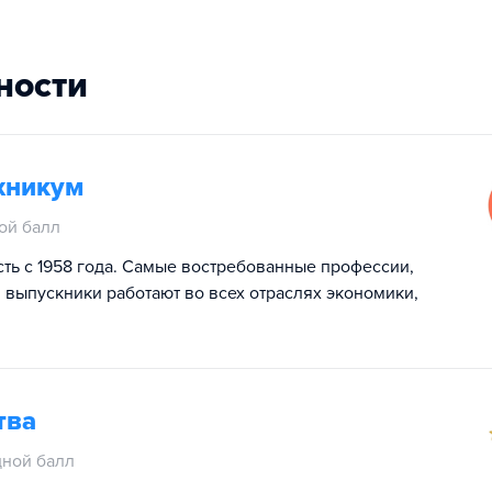
ности
хникум
ой балл
ть с 1958 года. Самые востребованные профессии,
 выпускники работают во всех отраслях экономики,
тва
ной балл