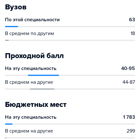
Вузов
По этой специальности
63
В среднем по другим
18
Проходной балл
На эту специальность
40-95
В среднем на другие
44-87
Бюджетных мест
На эту специальность
1 783
В среднем на другие
299