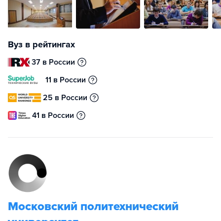
Вуз в рейтингах
37 в России
11 в России
25 в России
41 в России
Московский политехнический