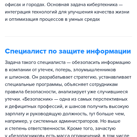
офисах и городах. Основная задача кибертехника —
интеграция технологий для улучшения качества жизни
и оптимизация процессов в умных средах
Специалист по защите информации
Задача такого специалиста — обезопасить информацию
в компании от утечек, потерь, злоумышленников
и шпионов. Он разрабатывает стратегию, устанавливает
специальные программы, объясняет сотрудникам
правила безопасности, анализирует уже случившиеся
утечки. «Безопасник» — одна из самых перспективных
и дефицитных профессий, и шансов получить высокую
зарплату и руководящую должность, тут больше чем,
например, у системных администраторов. Но выше
и степень ответственности. Кроме того, зачастую
у «безопасников» есть масса ограничений, в том числе