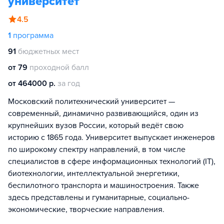
университет
4.5
1
программа
91
бюджетных мест
от 79
проходной балл
от 464000 р.
за год
Московский политехнический университет —
современный, динамично развивающийся, один из
крупнейших вузов России, который ведёт свою
историю с 1865 года. Университет выпускает инженеров
по широкому спектру направлений, в том числе
специалистов в сфере информационных технологий (IT),
биотехнологии, интеллектуальной энергетики,
беспилотного транспорта и машиностроения. Также
здесь представлены и гуманитарные, социально-
экономические, творческие направления.