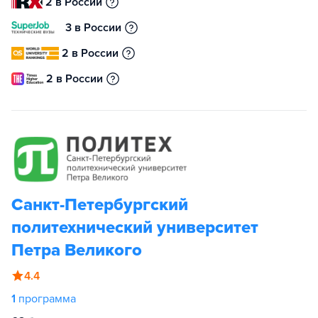
2 в России
3 в России
2 в России
2 в России
Санкт-Петербургский
политехнический университет
Петра Великого
4.4
1
программа