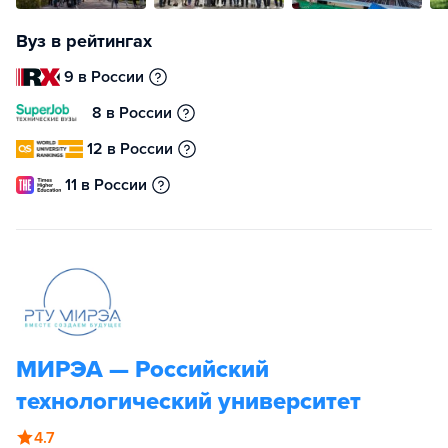
Вуз в рейтингах
9 в России
8 в России
12 в России
11 в России
МИРЭА — Российский
технологический университет
4.7