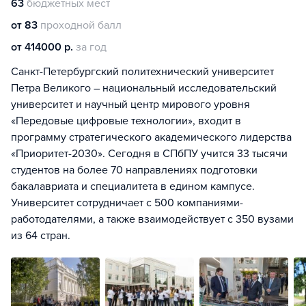
63
бюджетных мест
от 83
проходной балл
от 414000 р.
за год
Санкт-Петербургский политехнический университет
Петра Великого – национальный исследовательский
университет и научный центр мирового уровня
«Передовые цифровые технологии», входит в
программу стратегического академического лидерства
«Приоритет-2030». Сегодня в СПбПУ учится 33 тысячи
студентов на более 70 направлениях подготовки
бакалавриата и специалитета в едином кампусе.
Университет сотрудничает с 500 компаниями-
работодателями, а также взаимодействует с 350 вузами
из 64 стран.