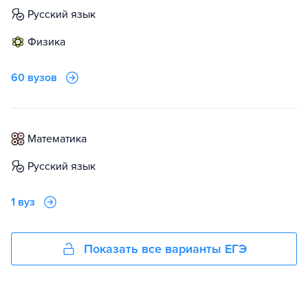
русский язык
физика
60 вузов
математика
русский язык
1 вуз
Показать все варианты ЕГЭ