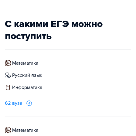
С какими ЕГЭ можно
поступить
математика
русский язык
информатика
62 вуза
математика