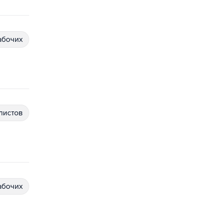
абочих
алистов
абочих