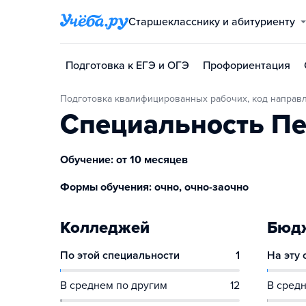
Старшекласснику и абитуриенту
Подготовка к ЕГЭ и ОГЭ
Профориентация
Подготовка квалифицированных рабочих, код направл
Специальность Пе
Обучение: от 10 месяцев
Формы обучения: очно, очно-заочно
Колледжей
Бюдж
По этой специальности
1
На эту
В среднем по другим
12
В средн