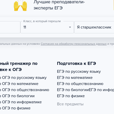
Лучшие преподаватели-
эксперты ЕГЭ
Класс, в который перешли
11
Я старшеклассник
нальных данных на условиях
Согласия на обработку персональных данных
и пр
тный тренажер по
Подготовка к ЕГЭ
вке к ОГЭ
ЕГЭ по русскому языку
р
ОГЭ по русскому языку
ЕГЭ по математике
р
ОГЭ по математике
ЕГЭ по обществознанию
р
ОГЭ по обществознанию
ЕГЭ по биологии
ЕГЭ по инфо
р
ОГЭ по биологии
ЕГЭ по физике
р
ОГЭ по информатике
Все предметы
р
ОГЭ по физике