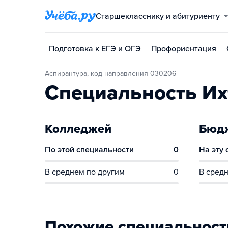
Старшекласснику и абитуриенту
Подготовка к ЕГЭ и ОГЭ
Профориентация
Аспирантура, код направления 030206
Специальность Их
Колледжей
Бюдж
По этой специальности
0
На эту
В среднем по другим
0
В средн
Похожие специальност