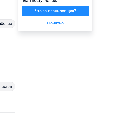
план поступления.
Что за планировщик?
Понятно
абочих
алистов