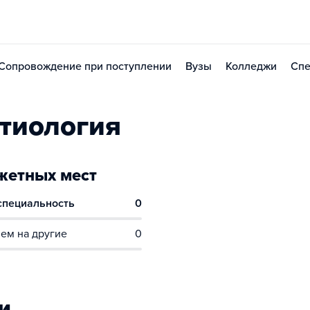
Сопровождение при поступлении
Вузы
Колледжи
Спе
тиология
етных мест
 специальность
0
ем на другие
0
и