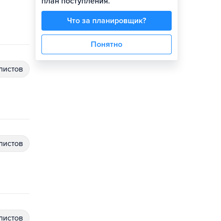
план поступления.
Что за планировщик?
Понятно
алистов
алистов
алистов