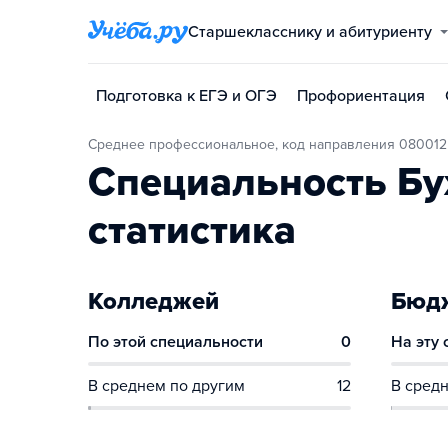
Старшекласснику и абитуриенту
Подготовка к ЕГЭ и ОГЭ
Профориентация
Среднее профессиональное, код направления 080012
Специальность Бух
статистика
Колледжей
Бюдж
По этой специальности
0
На эту
В среднем по другим
12
В средн