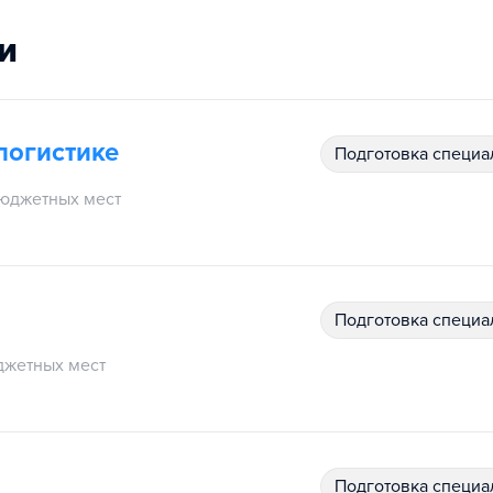
и
логистике
подготовка специ
юджетных мест
подготовка специ
джетных мест
подготовка специ