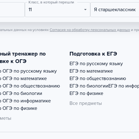
Класс, в который перешли
11
Я старшеклассник
нальных данных на условиях
Согласия на обработку персональных данных
и пр
тный тренажер по
Подготовка к ЕГЭ
вке к ОГЭ
ЕГЭ по русскому языку
р
ОГЭ по русскому языку
ЕГЭ по математике
р
ОГЭ по математике
ЕГЭ по обществознанию
р
ОГЭ по обществознанию
ЕГЭ по биологии
ЕГЭ по инфо
р
ОГЭ по биологии
ЕГЭ по физике
р
ОГЭ по информатике
Все предметы
р
ОГЭ по физике
дметы