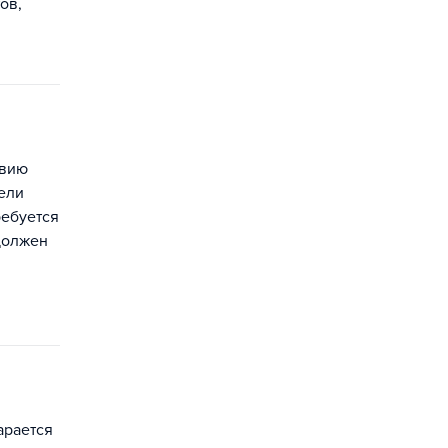
ов,
твию
тели
ребуется
должен
арается