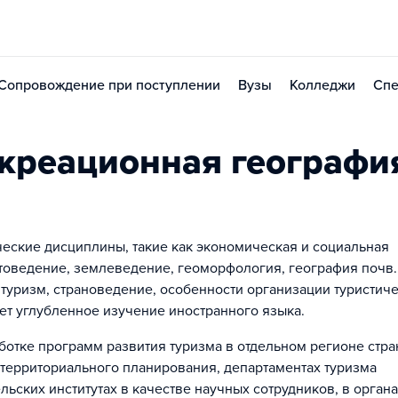
Сопровождение при поступлении
Вузы
Колледжи
Спе
креационная географи
ские дисциплины, такие как экономическая и социальная
товедение, землеведение, геоморфология, география почв.
туризм, страноведение, особенности организации туристич
т углубленное изучение иностранного языка.
ботке программ развития туризма в отдельном регионе стра
х территориального планирования, департаментах туризма
льских институтах в качестве научных сотрудников, в орган