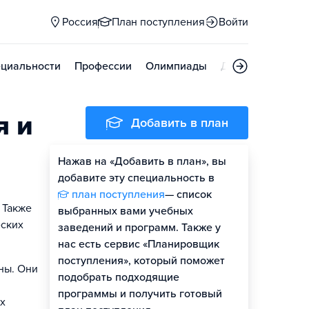
Россия
План поступления
Войти
циальности
Профессии
Олимпиады
Дни открытых д
я и
Добавить в план
Нажав на «Добавить в план», вы
добавите эту специальность в
план поступления
— список
 Также
выбранных вами учебных
еских
заведений и программ. Также у
нас есть сервис «Планировщик
поступления», который поможет
ны. Они
подобрать подходящие
программы и получить готовый
ах