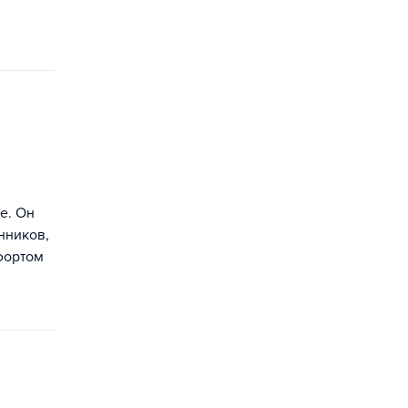
е. Он
нников,
мфортом