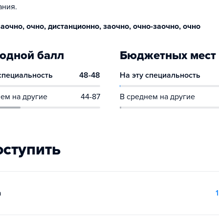
ания.
аочно, очно, дистанционно, заочно, очно-заочно, очно
одной балл
Бюджетных мест
 специальность
48-48
На эту специальность
ем на другие
44-87
В среднем на другие
оступить
а
1