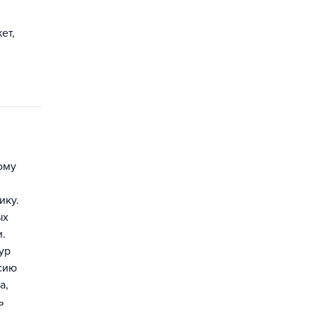
ет,
ому
ику.
ых
и.
ур
сию
а,
ь