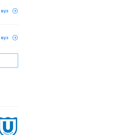
 вуз
 вуз