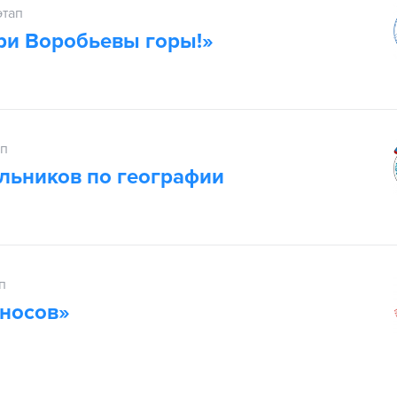
этап
ри Воробьевы горы!»
ап
льников по географии
п
носов»