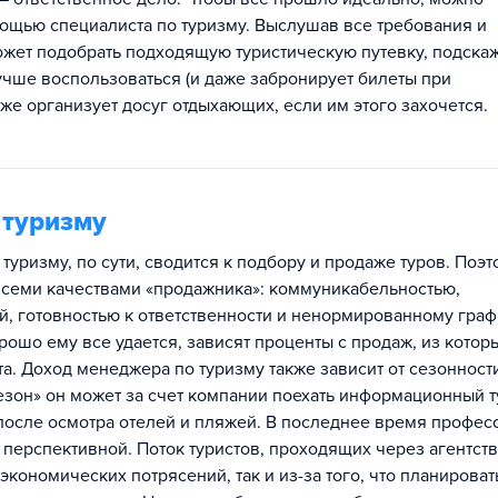
ощью специалиста по туризму. Выслушав все требования и
ожет подобрать подходящую туристическую путевку, подскаж
учше воспользоваться (и даже забронирует билеты при
кже организует досуг отдыхающих, если им этого захочется.
 туризму
туризму, по сути, сводится к подбору и продаже туров. Поэт
всеми качествами «продажника»: коммуникабельностью,
, готовностью к ответственности и ненормированному граф
орошо ему все удается, зависят проценты с продаж, из котор
а. Доход менеджера по туризму также зависит от сезонност
езон» он может за счет компании поехать информационный т
 после осмотра отелей и пляжей. В последнее время профес
 перспективной. Поток туристов, проходящих через агентств
 экономических потрясений, так и из-за того, что планироват