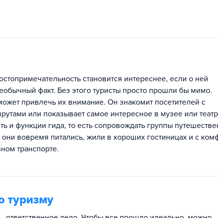
остопримечательность становится интереснее, если о ней
необычный факт. Без этого туристы просто прошли бы мимо.
может привлечь их внимание. Он знакомит посетителей с
рутами или показывает самое интересное в музее или театр
ь и функции гида, то есть сопровождать группы путешестве
ы они вовремя питались, жили в хороших гостиницах и с ко
зном транспорте.
о туризму
— ответственное дело. Чтобы все прошло идеально, можно