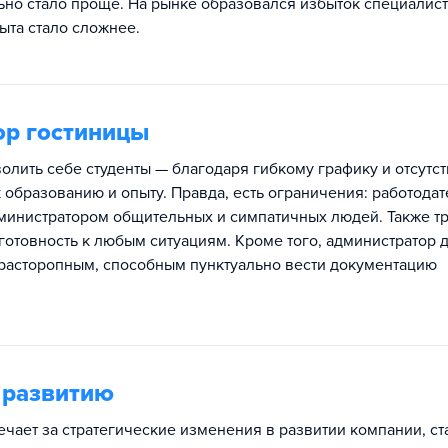
ьно стало проще. На рынке образовался избыток специалист
пыта стало сложнее.
ор гостиницы
волить себе студенты — благодаря гибкому графику и отсутс
 образованию и опыту. Правда, есть ограничения: работода
дминистратором общительных и симпатичных людей. Также т
готовность к любым ситуациям. Кроме того, администратор 
 расторопным, способным пунктуально вести документацию
 развитию
ечает за стратегические изменения в развитии компании, ст