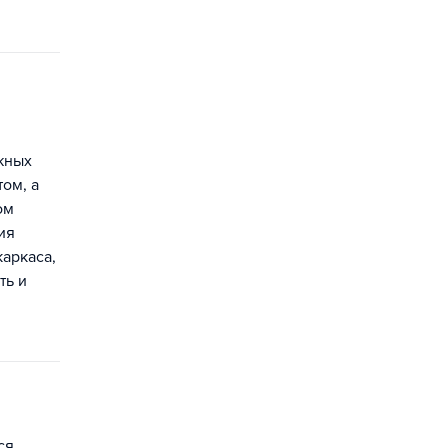
жных
ом, а
ом
ия
аркаса,
ть и
ся