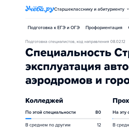
Старшекласснику и абитуриенту
Подготовка к ЕГЭ и ОГЭ
Профориентация
Подготовка специалистов, код направления 08.02.12
Специальность Ст
эксплуатация авт
аэродромов и гор
Колледжей
Прох
По этой специальности
80
На эту
В среднем по другим
12
В средн