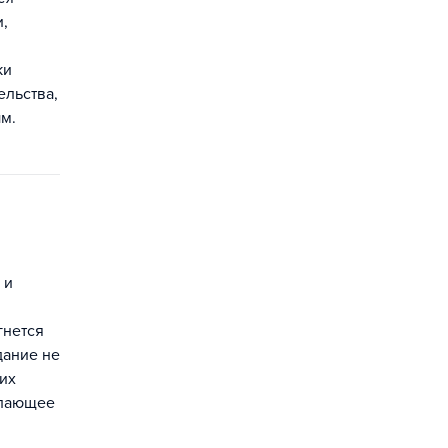
и,
ки
ельства,
м.
 и
гнется
дание не
их
елающее