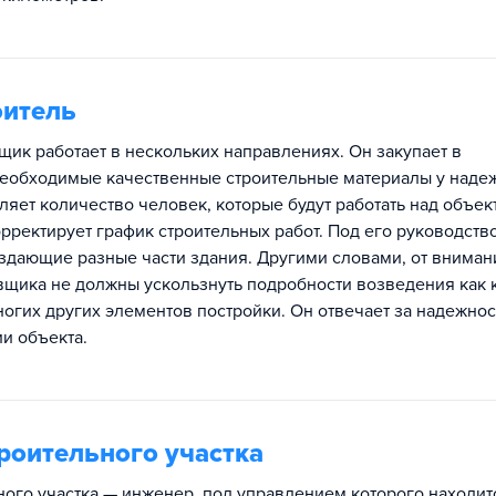
оитель
ик работает в нескольких направлениях. Он закупает в
еобходимые качественные строительные материалы у наде
яет количество человек, которые будут работать над объект
орректирует график строительных работ. Под его руководств
оздающие разные части здания. Другими словами, от вниман
щика не должны ускользнуть подробности возведения как к
ногих других элементов постройки. Он отвечает за надежнос
и объекта.
роительного участка
ного участка — инженер, под управлением которого находит