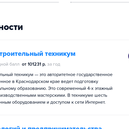
ности
строительный техникум
ной балл
от 101231 р.
за год
льный техникум — это авторитетное государственное
нное в Краснодарском крае ведет подготовку
альному образованию. Это современный 4-х этажный
оизводственными мастерскими. В техникуме шесть
ным оборудованием и доступом к сети Интернет.
логий и предпринимательства