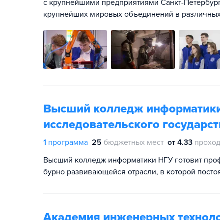
с крупнейшими предприятиями Санкт-Петербург
крупнейших мировых объединений в различных
Высший колледж информатики
исследовательского государст
1
программа
25
бюджетных мест
от 4.33
проход
Высший колледж информатики НГУ готовит про
бурно развивающейся отрасли, в которой постоя
Академия инженерных техноло