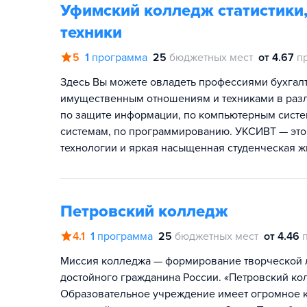
Уфимский колледж статистики
техники
5
1
программа
25
бюджетных мест
от 4.67
п
Здесь Вы можете овладеть профессиями бухгалте
имущественным отношениям и техниками в раз
по защите информации, по компьютерным сист
системам, по программированию. УКСИВТ — это
технологии и яркая насыщенная студенческая ж
Петровский колледж
4.1
1
программа
25
бюджетных мест
от 4.46
Миссия колледжа — формирование творческой л
достойного гражданина России. «Петровский ко
Образовательное учреждение имеет огромное к