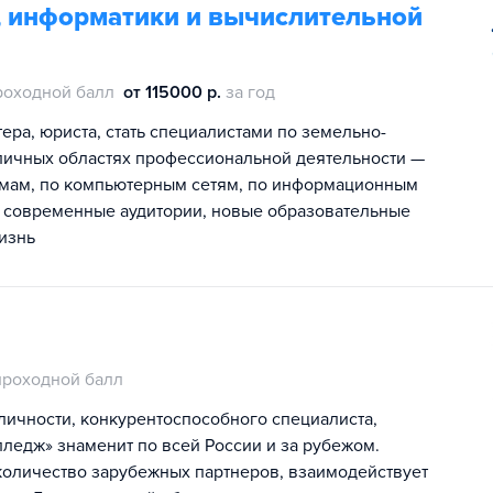
, информатики и вычислительной
роходной балл
от 115000 р.
за год
ра, юриста, стать специалистами по земельно-
личных областях профессиональной деятельности —
емам, по компьютерным сетям, по информационным
 современные аудитории, новые образовательные
изнь
проходной балл
ичности, конкурентоспособного специалиста,
лледж» знаменит по всей России и за рубежом.
оличество зарубежных партнеров, взаимодействует