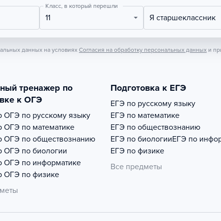
Класс, в который перешли
11
Я старшеклассник
нальных данных на условиях
Согласия на обработку персональных данных
и пр
тный тренажер по
Подготовка к ЕГЭ
вке к ОГЭ
ЕГЭ по русскому языку
р
ОГЭ по русскому языку
ЕГЭ по математике
р
ОГЭ по математике
ЕГЭ по обществознанию
р
ОГЭ по обществознанию
ЕГЭ по биологии
ЕГЭ по инфо
р
ОГЭ по биологии
ЕГЭ по физике
р
ОГЭ по информатике
Все предметы
р
ОГЭ по физике
дметы