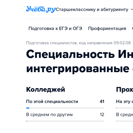
Старшекласснику и абитуриенту
Подготовка к ЕГЭ и ОГЭ
Профориентация
Подготовка специалистов, код направления 09.02.08
Специальность И
интегрированные
Колледжей
Прох
По этой специальности
41
На эту
В среднем по другим
12
В средн