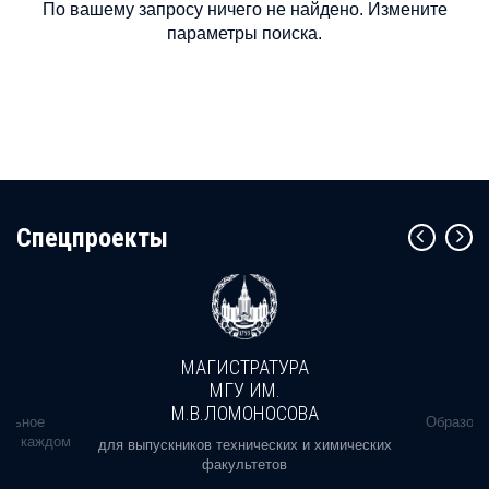
По вашему запросу ничего не найдено. Измените
параметры поиска.
Cпецпроекты
МАГИСТРАТУРА
МГУ ИМ.
М.В.ЛОМОНОСОВА
альное
Образова
ь в каждом
для выпускников технических и химических
факультетов