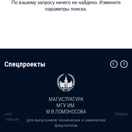
По вашему запросу ничего не найдено. Измените
параметры поиска.
Cпецпроекты
МАГИСТРАТУРА
МГУ ИМ.
М.В.ЛОМОНОСОВА
альное
Образова
ь в каждом
для выпускников технических и химических
факультетов