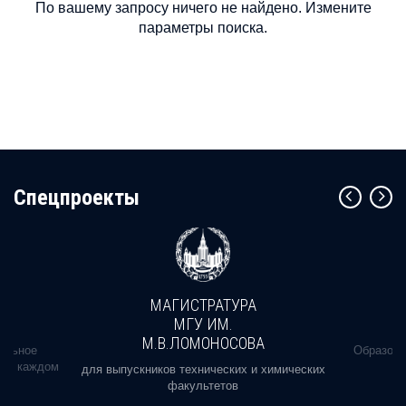
По вашему запросу ничего не найдено. Измените
параметры поиска.
Cпецпроекты
МАГИСТРАТУРА
МГУ ИМ.
М.В.ЛОМОНОСОВА
альное
Образова
ь в каждом
для выпускников технических и химических
факультетов