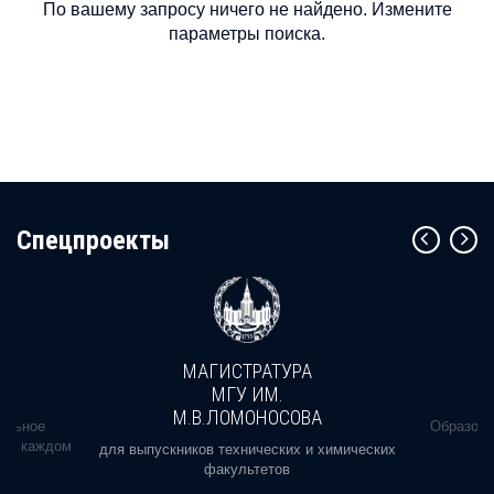
По вашему запросу ничего не найдено. Измените
параметры поиска.
Cпецпроекты
МАГИСТРАТУРА
МГУ ИМ.
М.В.ЛОМОНОСОВА
альное
Образова
ь в каждом
для выпускников технических и химических
факультетов