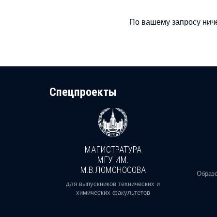
По вашему запросу ниче
Cпецпроекты
МАГИСТРАТУРА
И
МГУ ИМ.
М.В.ЛОМОНОСОВА
, реальное
Образо
орая есть
для выпускников технических и
химических факультетов