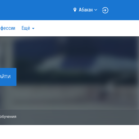
Абакан
фессии
Ещё
АЙТИ
обучения