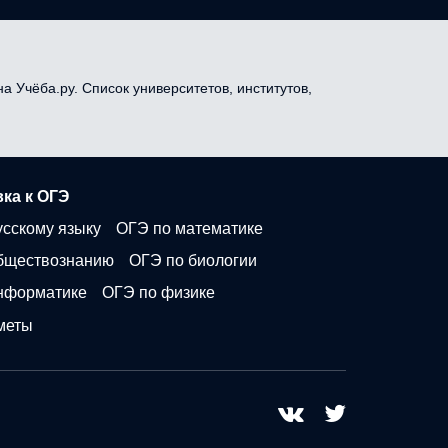
а Учёба.ру. Список университетов, институтов,
ка к ОГЭ
усскому языку
ОГЭ по математике
бществознанию
ОГЭ по биологии
нформатике
ОГЭ по физике
меты