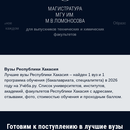
МАГИСТРАТУРА
МГУ ИМ.
М.В.ЛОМОНОСОВА
альное
Образова
ь в каждом
для выпускников технических и химических
факультетов
Вузы Республики Хакасия
Лучшие вузы Республики Хакасия – найден 1 вуз и 1
программа обучения (бакалавриата, специалитета) в 2026
году на Учёба.ру. Список университетов, институтов,
академий, факультетов Республики Хакасия с адресами,
отзывами, фото, стоимостью обучения и проходным баллом.
Готовим к поступлению в лучшие вузы