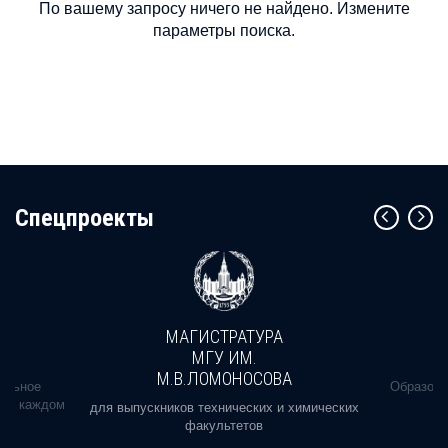
По вашему запросу ничего не найдено. Измените
параметры поиска.
Cпецпроекты
МАГИСТРАТУРА
МГУ ИМ.
М.В.ЛОМОНОСОВА
альное
Образова
ь в каждом
для выпускников технических и химических
факультетов