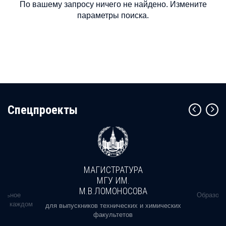
По вашему запросу ничего не найдено. Измените
параметры поиска.
Cпецпроекты
МАГИСТРАТУРА
МГУ ИМ.
М.В.ЛОМОНОСОВА
альное
Образова
ь в каждом
для выпускников технических и химических
факультетов