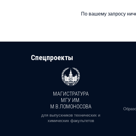
По вашему запросу ниче
Cпецпроекты
МАГИСТРАТУРА
И
МГУ ИМ.
М.В.ЛОМОНОСОВА
, реальное
Образо
орая есть
для выпускников технических и
химических факультетов