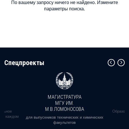
По вашему запросу ничего не найдено. Измените
параметры поиска.
Cпецпроекты
МАГИСТРАТУРА
МГУ ИМ.
М.В.ЛОМОНОСОВА
альное
Образова
ь в каждом
для выпускников технических и химических
факультетов