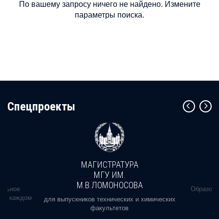
По вашему запросу ничего не найдено. Измените
параметры поиска.
Cпецпроекты
МАГИСТРАТУРА
МГУ ИМ.
М.В.ЛОМОНОСОВА
альное
Образова
ь в каждом
для выпускников технических и химических
факультетов