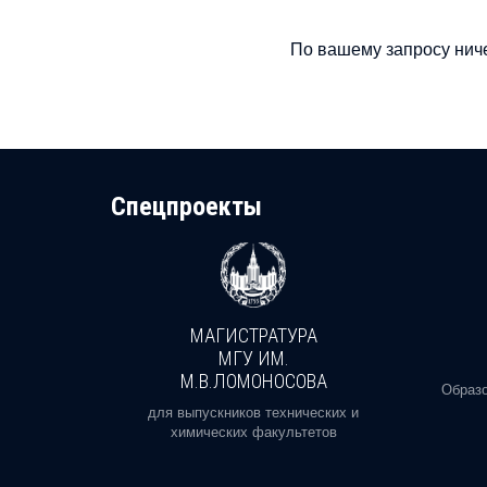
По вашему запросу ниче
Cпецпроекты
МАГИСТРАТУРА
И
МГУ ИМ.
М.В.ЛОМОНОСОВА
, реальное
Образо
орая есть
для выпускников технических и
химических факультетов