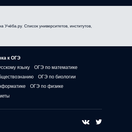
а Учёба.ру. Список университетов, институтов,
ка к ОГЭ
усскому языку
ОГЭ по математике
бществознанию
ОГЭ по биологии
нформатике
ОГЭ по физике
меты