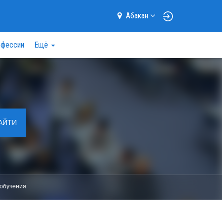
Абакан
фессии
Ещё
АЙТИ
обучения