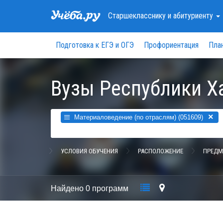
Старшекласснику
и абитуриенту
Подготовка к ЕГЭ и ОГЭ
Профориентация
Пла
Вузы Республики Х
×
Материаловедение (по отраслям) (051609)
УСЛОВИЯ ОБУЧЕНИЯ
РАСПОЛОЖЕНИЕ
ПРЕДМ
Найдено
0 программ