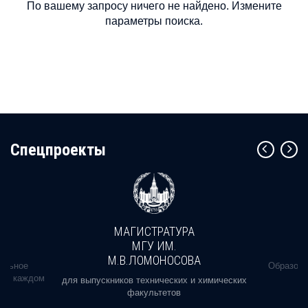
По вашему запросу ничего не найдено. Измените
параметры поиска.
Cпецпроекты
МАГИСТРАТУРА
МГУ ИМ.
М.В.ЛОМОНОСОВА
альное
Образова
ь в каждом
для выпускников технических и химических
факультетов