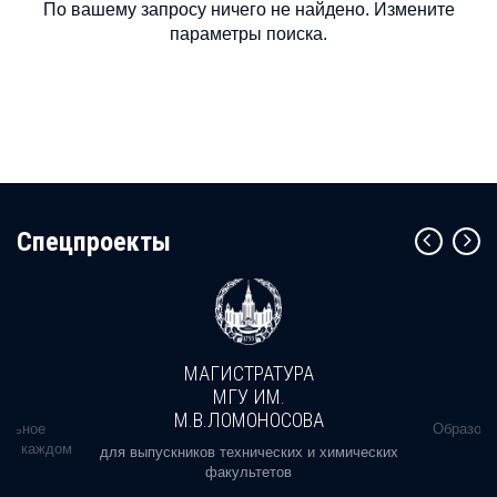
По вашему запросу ничего не найдено. Измените
параметры поиска.
Cпецпроекты
МАГИСТРАТУРА
МГУ ИМ.
М.В.ЛОМОНОСОВА
альное
Образова
ь в каждом
для выпускников технических и химических
факультетов