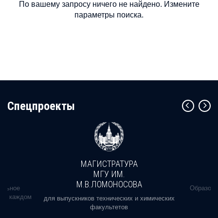
По вашему запросу ничего не найдено. Измените
параметры поиска.
Cпецпроекты
МАГИСТРАТУРА
МГУ ИМ.
М.В.ЛОМОНОСОВА
альное
Образова
ь в каждом
для выпускников технических и химических
факультетов